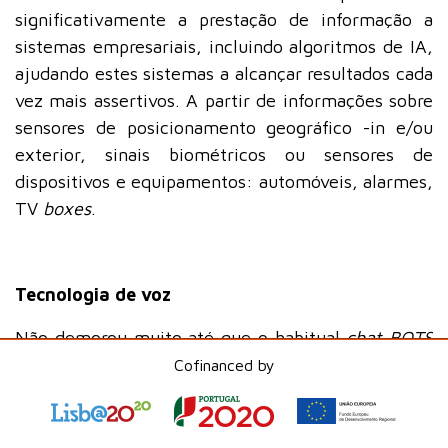
significativamente a prestação de informação a
sistemas empresariais, incluindo algoritmos de IA,
ajudando estes sistemas a alcançar resultados cada
vez mais assertivos. A partir de informações sobre
sensores de posicionamento geográfico -in e/ou
exterior, sinais biométricos ou sensores de
dispositivos e equipamentos: automóveis, alarmes,
TV
boxes
.
Tecnologia de voz
Não demorou muito até que o habitual
chat BOTS
seja rapidamente complementado por sofisticados
Cofinanced by
BOTs
de reconhecimento de voz que permitirão
uma evolução significativa na interface entre
organizações e clientes e a forma como os serviços