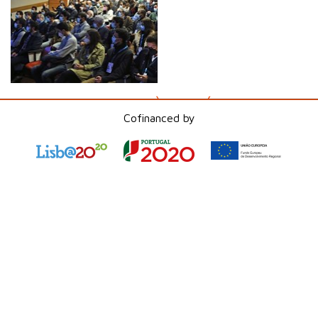
VOLTAR ÀS NOTÍCIAS
Cofinanced by
AVENIDA DA IGREJA,Nº42 - 7º ESQ, 1700-239
LISBOA
(+351) 217 933 630
(+351) 968 513 098
INFO@WORLDIT.PT
POLÍTICA DE PRIVACIDADE