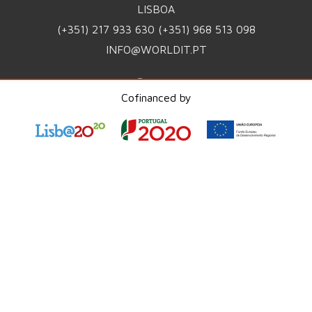
LISBOA
(+351) 217 933 630
(+351) 968 513 098
INFO@WORLDIT.PT
Cofinanced by
POLÍTICA DE PRIVACIDADE
POLÍTICA DE QUALIDADE
CANAL DE DENÚNCIA
PME Líder 2025
ISO 9001:2015